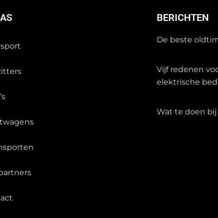
NAS
BERICHTEN
De beste oldti
sport
Vijf redenen vo
itters
elektrische bed
’s
Wat te doen bij
rtwagens
msporten
partners
act