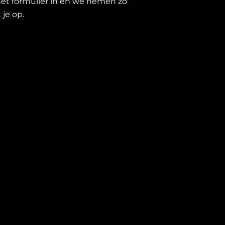
et formulier in en we nemen zo
je op.