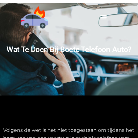
Spring
naar
de
inhoud
Wat Te Doen Bij Boete Telefoon Auto?
Volgens de wet is het niet toegestaan om tijdens het