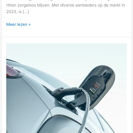
ritten zorgeloos blijven. Met diverse aanbieders op de markt in
2023, is […]
Meer lezen »
Vijf
redenen
voor
het
leasen
van
een
elektrische
bedrijfswagen