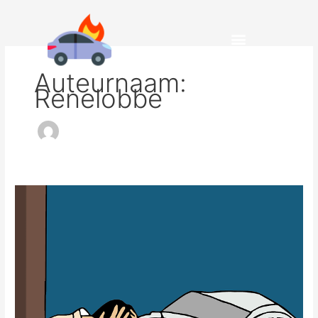
Spring
naar
de
inhoud
Auteurnaam:
Renelobbe
De
beste
oldtimerverzekeringen
van
2023